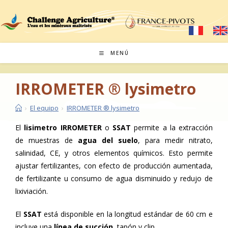
Saltar
al
contenido
MENÚ
IRROMETER ® lysimetro
›
El equipo
›
IRROMETER ® lysimetro
El
lisimetro IRROMETER
o
SSAT
permite a la extracción
de muestras de
agua del suelo
, para medir nitrato,
salinidad, CE, y otros elementos químicos. Esto permite
ajustar fertilizantes, con efecto de producción aumentada,
de fertilizante u consumo de agua disminuido y redujo de
lixiviación.
El
SSAT
está disponible en la longitud estándar de 60 cm e
incluye una
línea de succión
, tapón y clip.