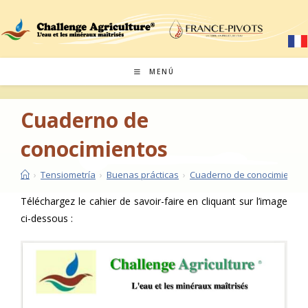
Saltar
al
contenido
MENÚ
Cuaderno de
conocimientos
›
Tensiometría
›
Buenas prácticas
›
Cuaderno de conocimientos
Téléchargez le cahier de savoir-faire en cliquant sur l’image
ci-dessous :