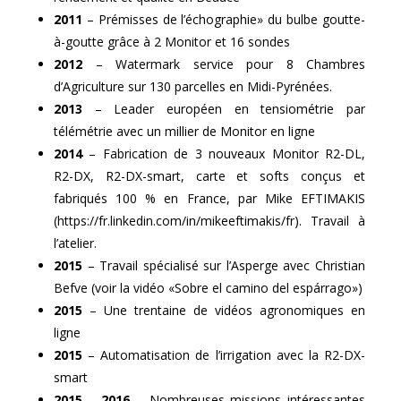
2011
– Prémisses de l’échographie» du bulbe goutte-
à-goutte grâce à 2 Monitor et 16 sondes
2012
– Watermark service pour 8 Chambres
d’Agriculture sur 130 parcelles en Midi-Pyrénées.
2013
– Leader européen en tensiométrie par
télémétrie avec un millier de Monitor en ligne
2014
– Fabrication de 3 nouveaux Monitor R2-DL,
R2-DX, R2-DX-smart, carte et softs conçus et
fabriqués 100 % en France, par Mike EFTIMAKIS
(https://fr.linkedin.com/in/mikeeftimakis/fr). Travail à
l’atelier.
2015
– Travail spécialisé sur l’Asperge avec Christian
Befve (voir la vidéo «Sobre el camino del espárrago»)
2015
– Une trentaine de vidéos agronomiques en
ligne
2015
– Automatisation de l’irrigation avec la R2-DX-
smart
2015
–
2016
– Nombreuses missions intéressantes