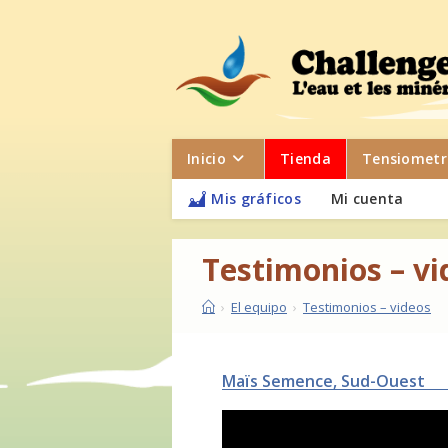
Inicio
Tienda
Tensiometr
Mis gráficos
Mi cuenta
Testimonios – vi
›
El equipo
›
Testimonios – videos
Maïs Semence, Sud-Ouest