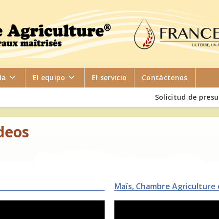
ía
El equipo
El servicio
Contáctenos
Solicitud de pres
deos
Maïs, Chambre Agriculture 