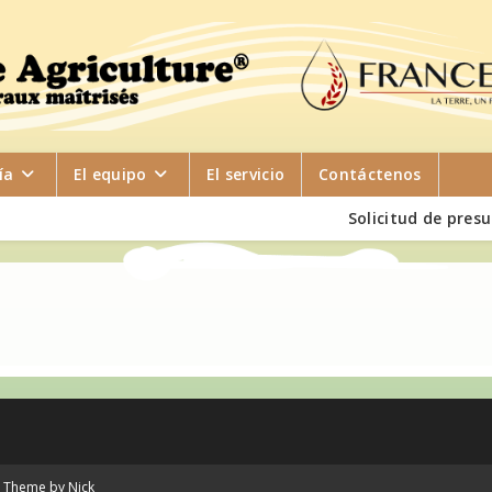
ía
El equipo
El servicio
Contáctenos
Solicitud de pres
P Theme by Nick