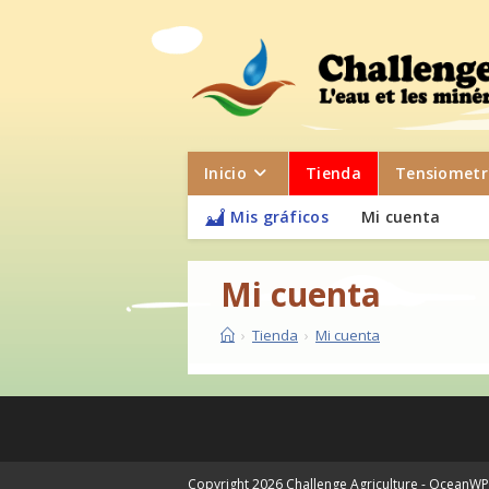
Saltar
al
contenido
Inicio
Tienda
Tensiometr
Mis gráficos
Mi cuenta
Mi cuenta
›
Tienda
›
Mi cuenta
Copyright 2026 Challenge Agriculture - OceanW