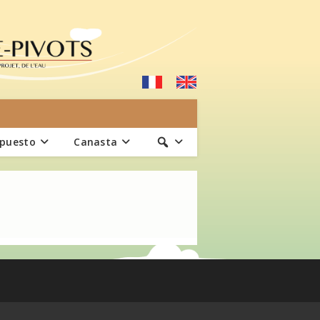
upuesto
Canasta