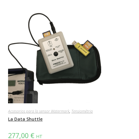
Accesorios para la sensor Watermark
,
Tensiométria
La Data Shuttle
277,00
€
HT