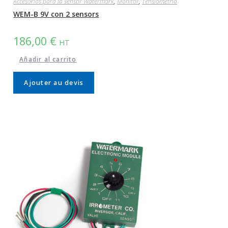
Accesorios para la sensor Watermark
,
Monitor
,
Tensiométria
WEM-B 9V con 2 sensors
186,00
€
HT
Añadir al carrito
Ajouter au devis