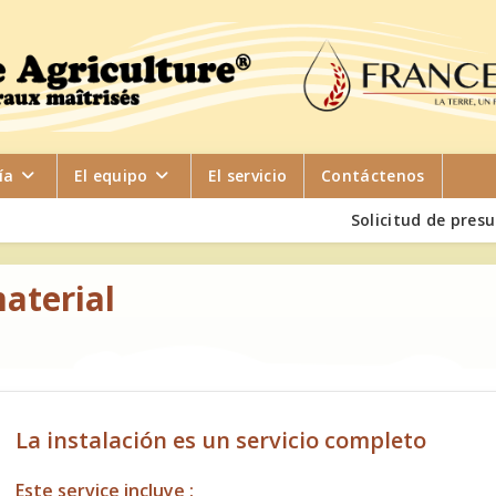
ía
El equipo
El servicio
Contáctenos
Solicitud de pres
material
La instalación es un servicio completo
Este service incluye :