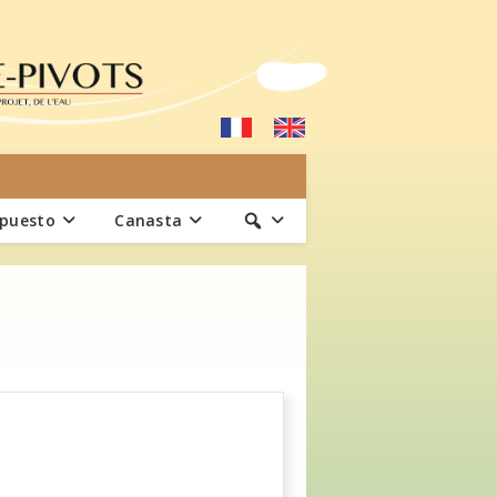
upuesto
Canasta