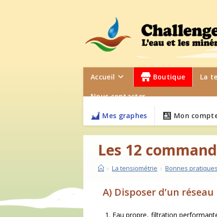
Accueil
Boutique
La t
Nous contacter
Mes graphes
Mon compte
Les 12 command
›
La tensiométrie
›
Bonnes pratique
A) Disposer d’un réseau
Eau propre, filtration performante