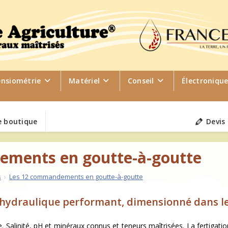
ensiométrie
Matériel
Conseil
Électroniqu
 boutique
Devis
ements en goutte-à-goutte
s
›
Les 12 commandements en goutte-à-goutte
 hydraulique performant, dimensionné dans les 
. Salinité, pH et minéraux connus et teneurs maîtrisées. La fertigation