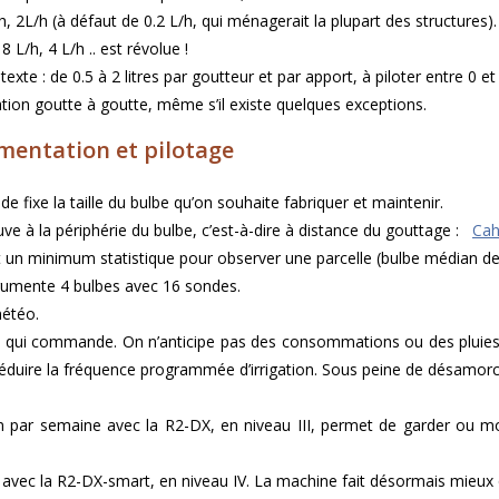
h, 2L/h (à défaut de 0.2 L/h, qui ménagerait la plupart des structures).
L/h, 4 L/h .. est révolue !
te : de 0.5 à 2 litres par goutteur et par apport, à piloter entre 0 et 
gation goutte à goutte, même s’il existe quelques exceptions.
umentation et pilotage
e fixe la taille du bulbe qu’on souhaite fabriquer et maintenir.
uve à la périphérie du bulbe, c’est-à-dire à distance du gouttage :
Cah
 un minimum statistique pour observer une parcelle (bulbe médian de
rumente 4 bulbes avec 16 sondes.
météo.
be qui commande. On n’anticipe pas des consommations ou des pluies
réduire la fréquence programmée d’irrigation. Sous peine de désamor
 par semaine avec la R2-DX, en niveau III, permet de garder ou mo
on avec la R2-DX-smart, en niveau IV. La machine fait désormais mieu