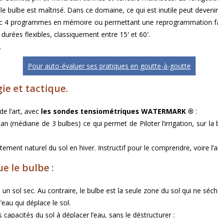
le bulbe est maîtrisé. Dans ce domaine, ce qui est inutile peut deveni
 4 programmes en mémoire ou permettant une reprogrammation fac
durées flexibles, classiquement entre 15′ et 60′.
.
Pour auto-évaluer ses pratiques en goutte-à-goutte
ie et tactique.
de l’art, avec
les sondes tensiométriques WATERMARK ®
:
n (médiane de 3 bulbes) ce qui permet de Piloter l’irrigation, sur la
ent naturel du sol en hiver. Instructif pour le comprendre, voire l’a
ue le bulbe :
un sol sec. Au contraire, le bulbe est la seule zone du sol qui ne séch
l’eau qui déplace le sol.
s capacités du sol à déplacer l’eau, sans le déstructurer :