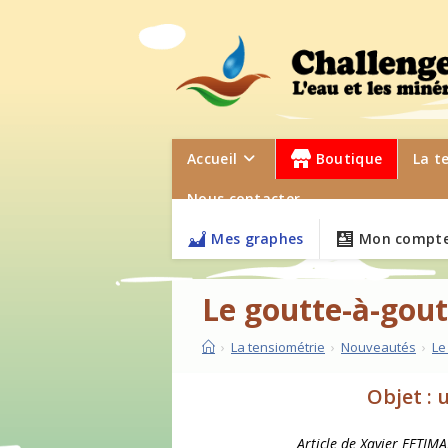
Accueil
Boutique
La t
Nous contacter
Mes graphes
Mon compte
Le goutte-à-gout
›
La tensiométrie
›
Nouveautés
›
Le
Objet : 
Article de Xavier EFTIMA