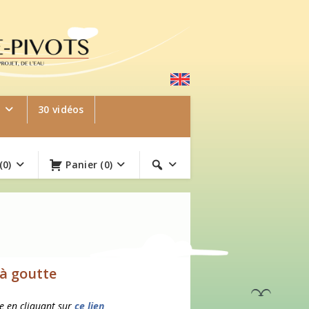
e
30 vidéos
(0)
Panier
(0)
 à goutte
le en cliquant sur
ce lien