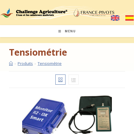
Skip
to
content
MENU
Tensiométrie
›
Produits
›
Tensiométrie