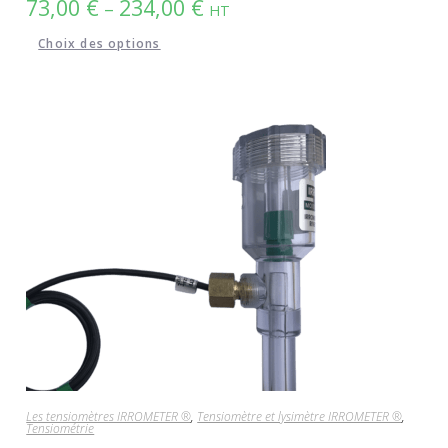
73,00
€
234,00
€
–
HT
Choix des options
Les tensiomètres IRROMETER ®
,
Tensiomètre et lysimètre IRROMETER ®
,
Tensiométrie