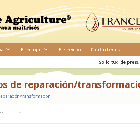
ía
El equipo
El servicio
Contáctenos
Solicitud de pres
ios de reparación/transformaci
 reparación/transformación
os