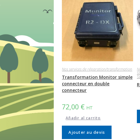
Nos services de réparation/transformation
N
s
Transformation Monitor simple
S
connecteur en double
R
connecteur
72,00
€
HT
Añadir al carrito
Ajouter au devis