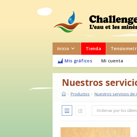
Saltar
al
contenido
Inicio
Tienda
Tensiometr
Mis gráficos
Mi cuenta
Nuestros servic
›
Productos
›
Nuestros servicios de
Ordenar por los últim