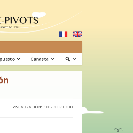
upuesto
Canasta
ón
VISUALIZACIÓN:
100
200
TODO